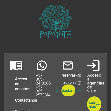
+57
reservas@papayote.com
Acceso
Acerca
305-
a
reservas2@papayote.com
2413286
agencias
de
+57
de
nosotros
Contáctanos
305
viaje
2573314
Contáctanos
Leer
más