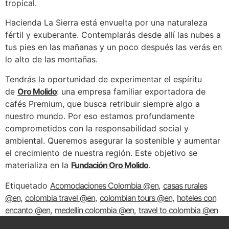
tropical.
Hacienda La Sierra está envuelta por una naturaleza
fértil y exuberante. Contemplarás desde allí las nubes a
tus pies en las mañanas y un poco después las verás en
lo alto de las montañas.
Tendrás la oportunidad de experimentar el espíritu
de
Oro Molido
: una empresa familiar exportadora de
cafés Premium, que busca retribuir siempre algo a
nuestro mundo. Por eso estamos profundamente
comprometidos con la responsabilidad social y
ambiental. Queremos asegurar la sostenible y aumentar
el crecimiento de nuestra región. Este objetivo se
materializa en la
Fundación Oro Molido
.
Etiquetado
Acomodaciones Colombia @en
,
casas rurales
@en
,
colombia travel @en
,
colombian tours @en
,
hoteles con
encanto @en
,
medellin colombia @en
,
travel to colombia @en