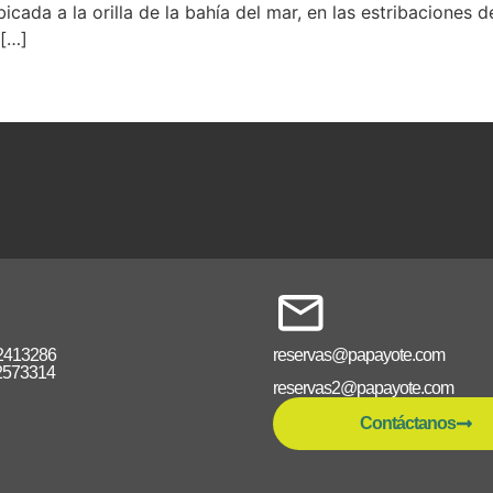
cada a la orilla de la bahía del mar, en las estribaciones 
 […]
2413286
reservas@papayote.com
2573314
reservas2@papayote.com
Contáctanos