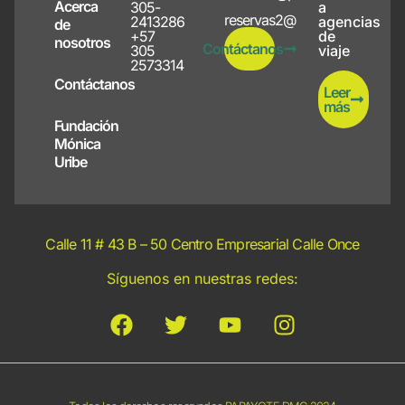
Acerca
305-
a
reservas2@papayote.com
2413286
agencias
de
+57
de
nosotros
Contáctanos
305
viaje
2573314
Contáctanos
Leer
más
Fundación
Mónica
Uribe
Calle 11 # 43 B – 50 Centro Empresarial Calle Once
Síguenos en nuestras redes: