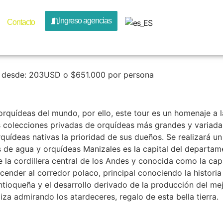
 Orquídea
Ingreso agencias
Contacto
s desde: 203USD o $651.000 por persona
orquídeas del mundo, por ello, este tour es un homenaje a l
as colecciones privadas de orquídeas más grandes y variad
uídeas nativas la prioridad de sus dueños. Se realizará un
s de agua y orquídeas Manizales es la capital del departam
 la cordillera central de los Andes y conocida como la capi
cender al corredor polaco, principal conociendo la histori
ioqueña y el desarrollo derivado de la producción del mej
aliza admirando los atardeceres, regalo de esta bella tierra.