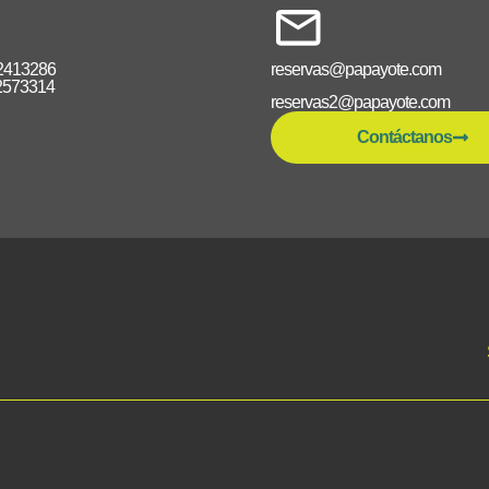
2413286
reservas@papayote.com
2573314
reservas2@papayote.com
Contáctanos