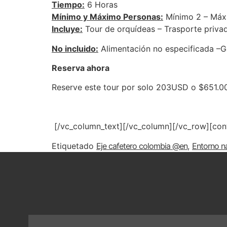
Tiempo:
6 Horas
Mínimo y Máximo Personas:
Mínimo 2 – Máx
Incluye:
Tour de orquídeas – Trasporte privad
No incluido:
Alimentación no especificada –Ga
Reserva ahora
Reserve este tour por solo 203USD o $651.0
[/vc_column_text][/vc_column][/vc_row][con
Etiquetado
Eje cafetero colombia @en
,
Entorno na