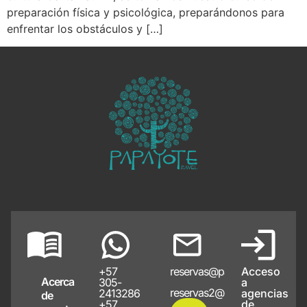
preparación física y psicológica, preparándonos para
enfrentar los obstáculos y […]
+57
reservas@papayote.com
Acceso
Acerca
305-
a
reservas2@papayote.com
2413286
agencias
de
+57
de