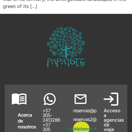
green of its […]
+57
reservas@papayote.com
Acceso
Acerca
305-
a
reservas2@papayote.com
2413286
agencias
de
+57
de
nosotros
Contáctanos
305
viaje