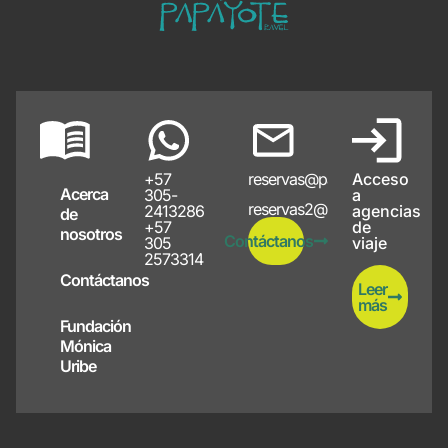
+57
reservas@papayote.com
Acceso
Acerca
305-
a
reservas2@papayote.com
2413286
agencias
de
+57
de
nosotros
Contáctanos
305
viaje
2573314
Contáctanos
Leer
más
Fundación
Mónica
Uribe