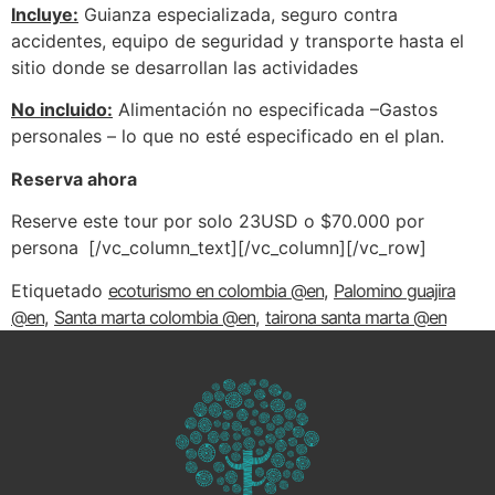
Incluye:
Guianza especializada, seguro contra
accidentes, equipo de seguridad y transporte hasta el
sitio donde se desarrollan las actividades
No incluido:
Alimentación no especificada –Gastos
personales – lo que no esté especificado en el plan.
Reserva ahora
Reserve este tour por solo 23USD o $70.000 por
persona
[/vc_column_text][/vc_column][/vc_row]
Etiquetado
ecoturismo en colombia @en
,
Palomino guajira
@en
,
Santa marta colombia @en
,
tairona santa marta @en