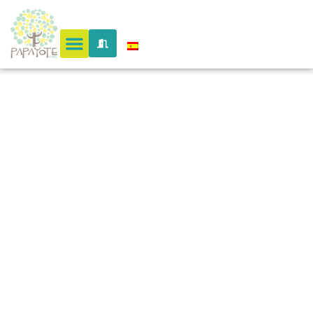
Tonusco
Campest
– Santa
fe de