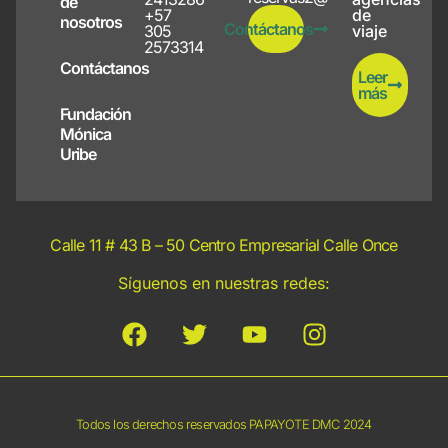
de
+57
de
nosotros
Contáctanos
305
viaje
2573314
Contáctanos
Leer
más
Fundación
Mónica
Uribe
Calle 11 # 43 B – 50 Centro Empresarial Calle Once
Síguenos en nuestras redes:
Todos los derechos reservados PAPAYOTE DMC 2024