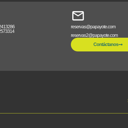
2413286
reservas@papayote.com
2573314
reservas2@papayote.com
Contáctanos