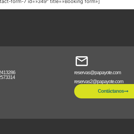
tact-form-7 id=»349″ title=»Booking form»]
2413286
reservas@papayote.com
2573314
reservas2@papayote.com
Contáctanos