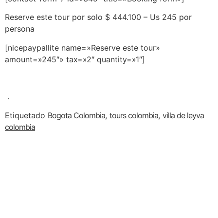
Reserve este tour por solo $ 444.100 – Us 245 por
persona
[nicepaypallite name=»Reserve este tour»
amount=»245″» tax=»2″ quantity=»1″]
.
Etiquetado
Bogota Colombia
,
tours colombia
,
villa de leyva
colombia
Escape