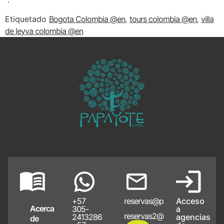
Etiquetado
Bogota Colombia @en
,
tours colombia @en
,
villa
de leyva colombia @en
+57
reservas@papayote.com
Acceso
Acerca
305-
a
reservas2@papayote.com
2413286
agencias
de