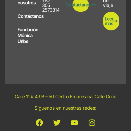
+57
de
nosotros
Contáctanos
305
viaje
2573314
Contáctanos
Leer
más
Fundación
Mónica
Uribe
Calle 11 # 43 B – 50 Centro Empresarial Calle Once
Síguenos en nuestras redes: