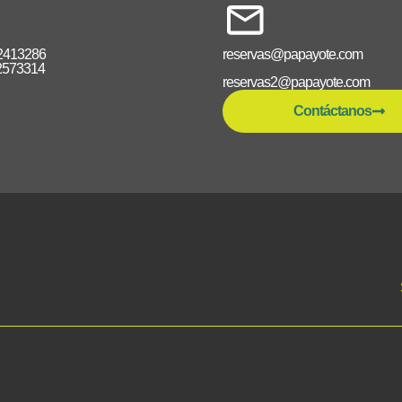
2413286
reservas@papayote.com
2573314
reservas2@papayote.com
Contáctanos