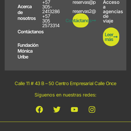
+57
reservas@papayote.com
Acceso
Acerca
305-
a
reservas2@papayote.com
2413286
agencias
de
+57
de
nosotros
Contáctanos
305
viaje
2573314
Contáctanos
Leer
más
Fundación
Mónica
Uribe
Calle 11 # 43 B – 50 Centro Empresarial Calle Once
Síguenos en nuestras redes: