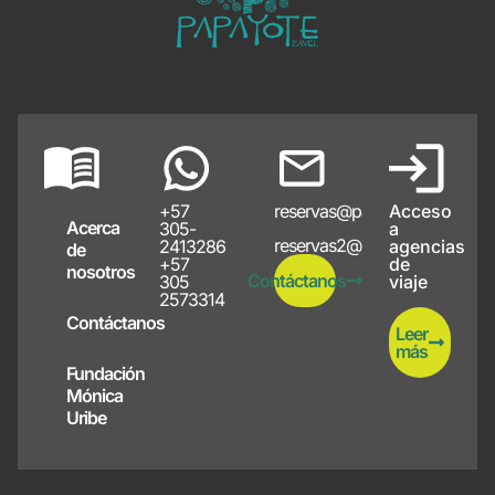
+57
reservas@papayote.com
Acceso
Acerca
305-
a
reservas2@papayote.com
2413286
agencias
de
+57
de
nosotros
Contáctanos
305
viaje
2573314
Contáctanos
Leer
más
Fundación
Mónica
Uribe