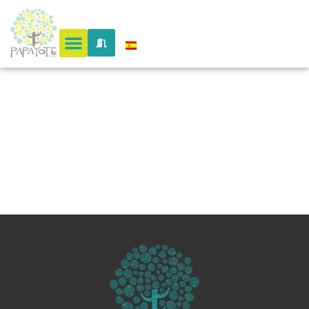
la
candelari