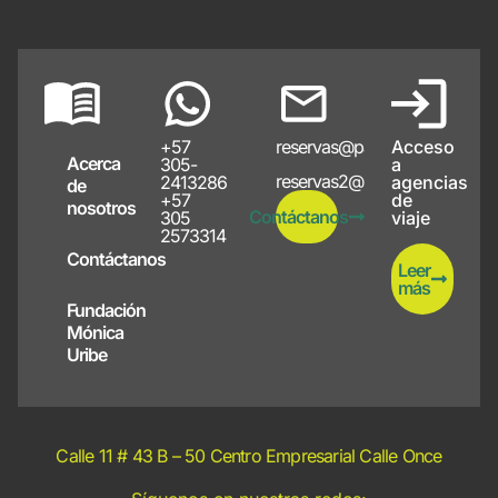
+57
reservas@papayote.com
Acceso
Acerca
305-
a
reservas2@papayote.com
2413286
agencias
de
+57
de
nosotros
Contáctanos
305
viaje
2573314
Contáctanos
Leer
más
Fundación
Mónica
Uribe
Calle 11 # 43 B – 50 Centro Empresarial Calle Once