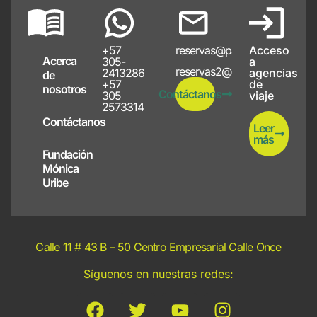
+57
reservas@papayote.com
Acceso
Acerca
305-
a
reservas2@papayote.com
2413286
agencias
de
+57
de
nosotros
Contáctanos
305
viaje
2573314
Contáctanos
Leer
más
Fundación
Mónica
Uribe
Calle 11 # 43 B – 50 Centro Empresarial Calle Once
Síguenos en nuestras redes: