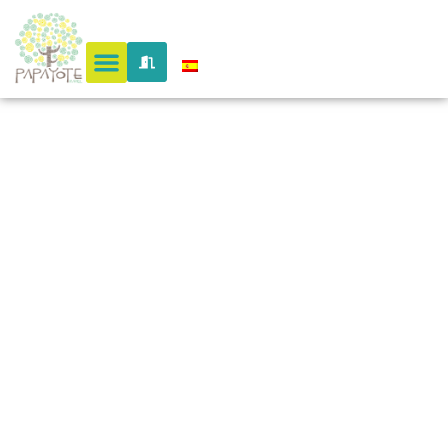
de
Prueba
para
Blog #3