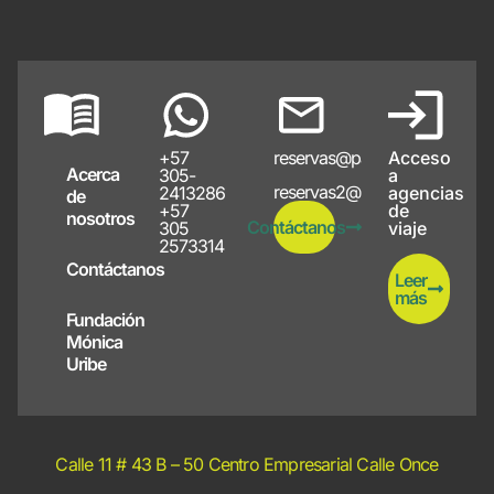
+57
reservas@papayote.com
Acceso
Acerca
305-
a
reservas2@papayote.com
2413286
agencias
de
+57
de
nosotros
Contáctanos
305
viaje
2573314
Contáctanos
Leer
más
Fundación
Mónica
Uribe
Calle 11 # 43 B – 50 Centro Empresarial Calle Once