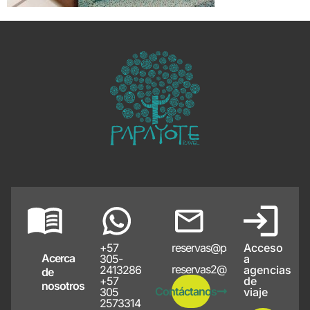
+57
reservas@papayote.com
Acceso
Acerca
305-
a
reservas2@papayote.com
2413286
agencias
de
+57
de
nosotros
Contáctanos
305
viaje
2573314