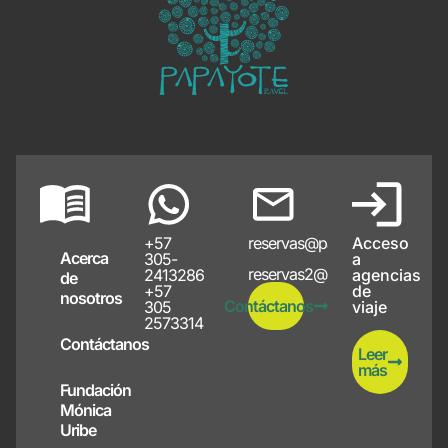
+57
reservas@papayote.com
Acceso
Acerca
305-
a
reservas2@papayote.com
2413286
agencias
de
+57
de
nosotros
Contáctanos
305
viaje
2573314
Contáctanos
Leer
más
Fundación
Mónica
Uribe